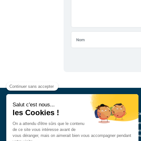
Annonce
Véhicule
Véhicule
Guadelo