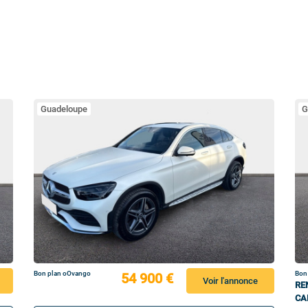
Guadeloupe
G
Bon plan oOvango
Bon
54 900 €
Voir l'annonce
RE
CA