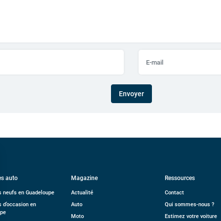
Envoyer
s auto
Magazine
Ressources
s neufs en Guadeloupe
Actualité
Contact
s d’occasion en
Auto
Qui sommes-nous ?
upe
Moto
Estimez votre voiture