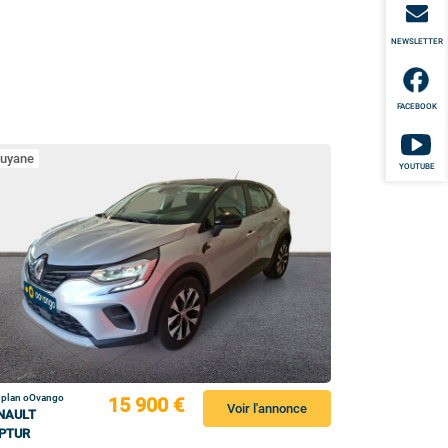
NEWSLETTER
FACEBOOK
uyane
YOUTUBE
 plan oOvango
15 900 €
Voir l'annonce
NAULT
PTUR