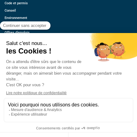
Code et permis
Conseil
Environnement
Économie
Offres d’emplois
Ressources
Contact
Qui sommes-nous ?
Estimez votre voiture
FAQ
Mentions légales
CGU
Retrouvez-nous
© 2026 oovango, Tous droits réservés