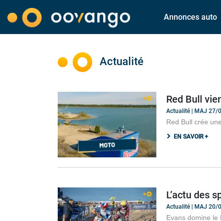
Annonces auto
Actualité
Red Bull vie
Actualité | MAJ 27
Red Bull crée une
EN SAVOIR +
L’actu des s
Actualité | MAJ 20
Evans domine le 