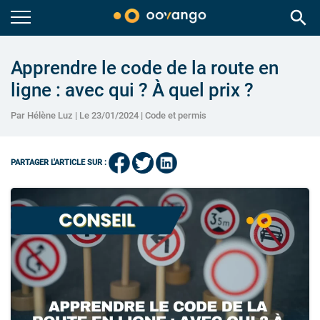
search
Apprendre le code de la route en
ligne : avec qui ? À quel prix ?
Par Hélène Luz | Le 23/01/2024 |
Code et permis
PARTAGER L'ARTICLE SUR :