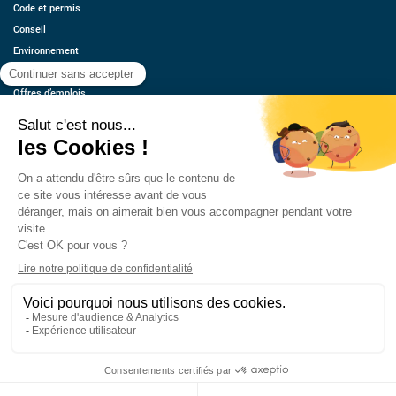
Code et permis
Conseil
Environnement
Économie
Offres d’emplois
Ressources
Contact
Qui sommes-nous ?
Estimez votre voiture
FAQ
Mentions légales
CGU
Retrouvez-nous
© 2026 oovango, Tous droits réservés