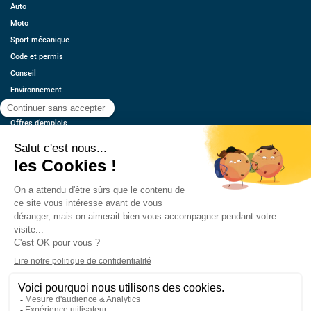
Auto
Moto
Sport mécanique
Code et permis
Conseil
Environnement
Économie
Offres d’emplois
Ressources
Contact
Qui sommes-nous ?
Estimez votre voiture
FAQ
Mentions légales
CGU
Retrouvez-nous