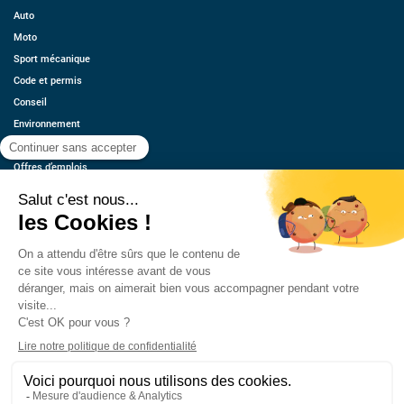
Auto
Moto
Sport mécanique
Code et permis
Conseil
Environnement
Économie
Offres d’emplois
Ressources
Contact
Qui sommes-nous ?
Estimez votre voiture
FAQ
Mentions légales
CGU
Retrouvez-nous