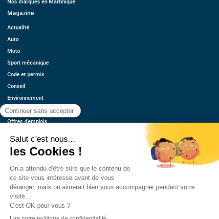
Nos marques en Martinique
Magazine
Actualité
Auto
Moto
Sport mécanique
Code et permis
Conseil
Environnement
Économie
Offres d’emplois
Ressources
Contact
Qui sommes-nous ?
Estimez votre voiture
FAQ
Mentions légales
CGU