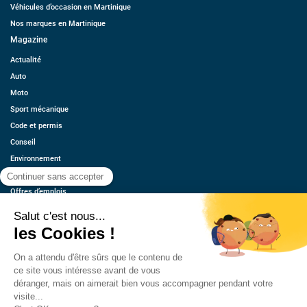
Véhicules d’occasion en Martinique
Nos marques en Martinique
Magazine
Actualité
Auto
Moto
Sport mécanique
Code et permis
Conseil
Environnement
Économie
Offres d’emplois
Ressources
Contact
Qui sommes-nous ?
Estimez votre voiture
FAQ
Mentions légales