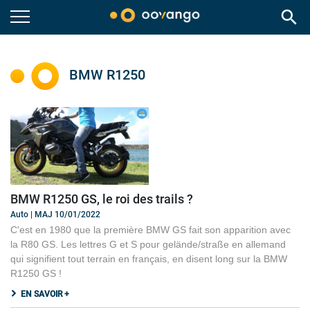
search
BMW R1250
BMW R1250 GS, le roi des trails ?
Auto | MAJ 10/01/2022
C'est en 1980 que la première BMW GS fait son apparition avec
la R80 GS. Les lettres G et S pour gelände/straße en allemand
qui signifient tout terrain en français, en disent long sur la BMW
R1250 GS !
EN SAVOIR +