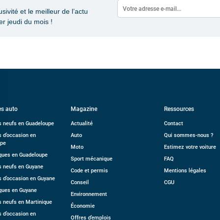
vité et le meilleur de l’actu
r jeudi du mois !
s auto
Magazine
Ressources
s neufs en Guadeloupe
Actualité
Contact
s d’occasion en
Auto
Qui sommes-nous ?
upe
Moto
Estimez votre voiture
ues en Guadeloupe
Sport mécanique
FAQ
s neufs en Guyane
Code et permis
Mentions légales
s d’occasion en Guyane
Conseil
CGU
ques en Guyane
Environnement
s neufs en Martinique
Économie
s d’occasion en
Offres d’emplois