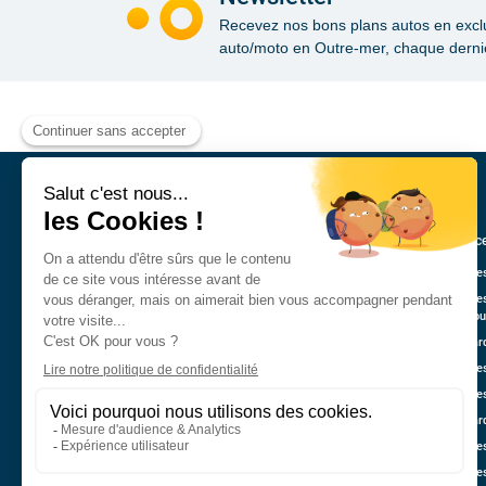
Recevez nos bons plans autos en exclusi
auto/moto en Outre-mer, chaque dernie
Annonce
Véhicule
Véhicule
Guadelo
Nos marq
Véhicule
Véhicule
Nos mar
Véhicule
Véhicule