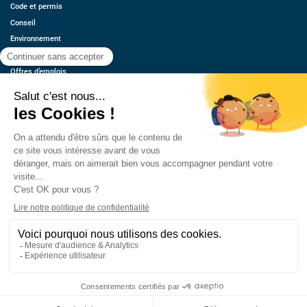
Code et permis
Conseil
Environnement
Économie
Offres d’emplois
Ressources
Contact
Qui sommes-nous ?
Estimez votre voiture
FAQ
Mentions légales
CGU
Retrouvez-nous
© 2026 oovango, Tous droits réservés