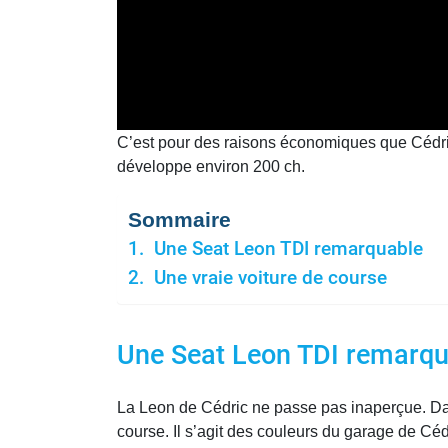
C’est pour des raisons économiques que Cédric d
développe environ 200 ch.
Sommaire
Une Seat Leon TDI remarquable
Une vraie voiture de course
Une Seat Leon TDI remarqu
La Leon de Cédric ne passe pas inaperçue. Dans
course. Il s’agit des couleurs du garage de Céd