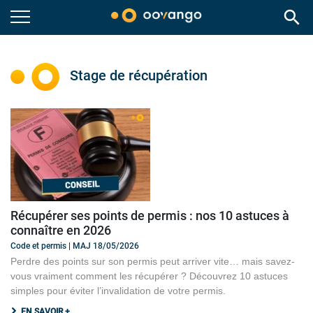
search
Stage de récupération
Récupérer ses points de permis : nos 10 astuces à
connaître en 2026
Code et permis | MAJ 18/05/2026
Perdre des points sur son permis peut arriver vite… mais savez-
vous vraiment comment les récupérer ? Découvrez 10 astuces
simples pour éviter l’invalidation de votre permis.
EN SAVOIR +