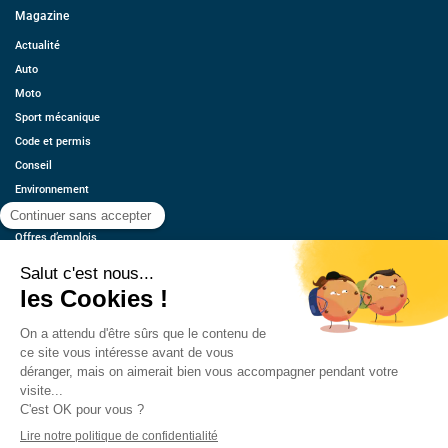
Magazine
Actualité
Auto
Moto
Sport mécanique
Code et permis
Conseil
Environnement
Économie
Offres d’emplois
Ressources
Contact
Qui sommes-nous ?
Estimez votre voiture
FAQ
Mentions légales
CGU