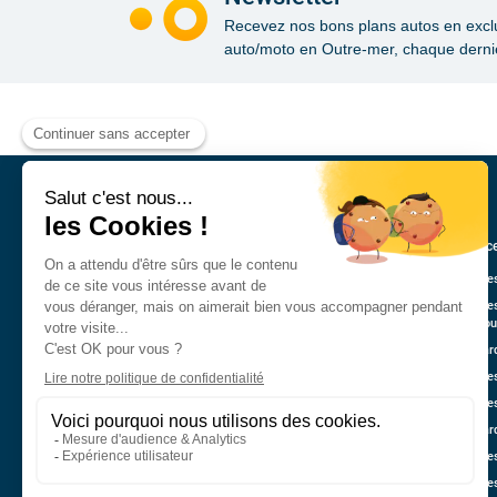
Recevez nos bons plans autos en exclusi
auto/moto en Outre-mer, chaque dernie
Annonce
Véhicule
Véhicule
Guadelo
Nos marq
Véhicule
Véhicule
Nos mar
Véhicule
Véhicule