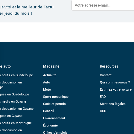
vité et le meilleur de l’actu
r jeudi du mois !
s auto
Magazine
Ressources
s neufs en Guadeloupe
Actualité
Contact
s d’occasion en
Auto
Qui sommes-nous ?
upe
Moto
Estimez votre voiture
ues en Guadeloupe
Sport mécanique
FAQ
s neufs en Guyane
Code et permis
Mentions légales
s d’occasion en Guyane
Conseil
CGU
ques en Guyane
Environnement
s neufs en Martinique
Économie
s d’occasion en
Offres d’emplois