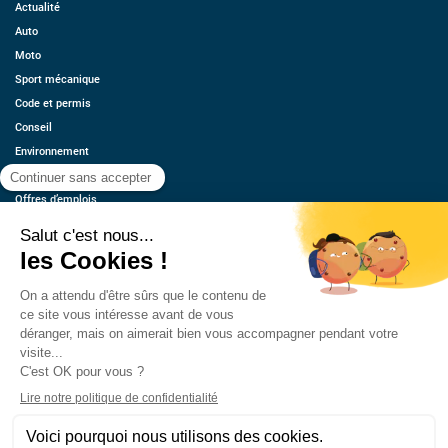
Actualité
Auto
Moto
Sport mécanique
Code et permis
Conseil
Environnement
Économie
Offres d’emplois
Ressources
Contact
Qui sommes-nous ?
Estimez votre voiture
FAQ
Mentions légales
CGU
Retrouvez-nous