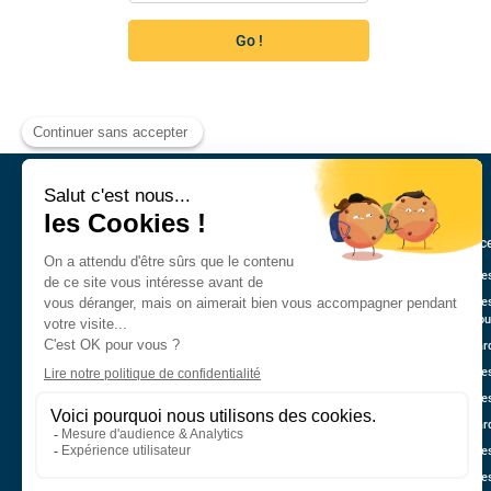
Go !
Annonce
Véhicule
Véhicule
Guadelo
Nos marq
Véhicule
Véhicule
Nos mar
Véhicule
Véhicule