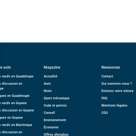
s auto
Magazine
Ressources
s neufs en Guadeloupe
Actualité
Contact
s d’occasion en
Auto
Qui sommes-nous ?
upe
Moto
Estimez votre voiture
ues en Guadeloupe
Sport mécanique
FAQ
s neufs en Guyane
Code et permis
Mentions légales
s d’occasion en Guyane
Conseil
CGU
ques en Guyane
Environnement
s neufs en Martinique
Économie
s d’occasion en
Offres d’emplois