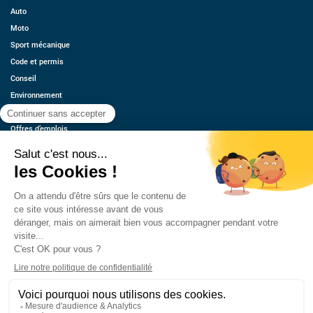
Auto
Moto
Sport mécanique
Code et permis
Conseil
Environnement
Économie
Offres d’emplois
Ressources
Contact
Qui sommes-nous ?
Estimez votre voiture
FAQ
Mentions légales
CGU
Retrouvez-nous