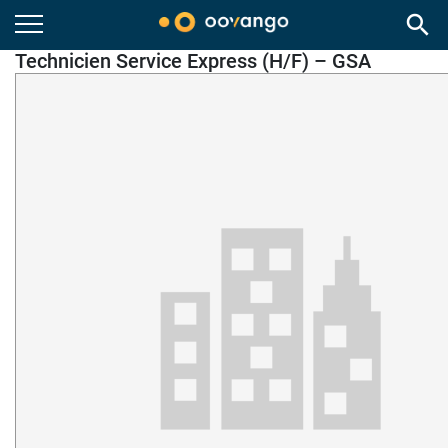
search
Technicien Service Express (H/F) – GSA