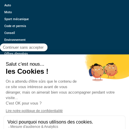
Auto
Moto
Sport mécanique
Code et permis
Conseil
Environnement
Économie
Offres d’emplois
Ressources
Contact
Qui sommes-nous ?
Estimez votre voiture
FAQ
Mentions légales
CGU
Retrouvez-nous