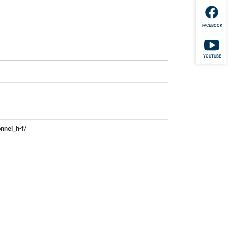
FACEBOOK
YOUTUBE
nnel_h-f/