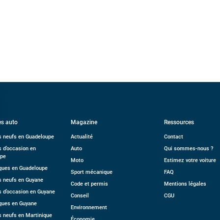
s auto
Magazine
Ressources
s neufs en Guadeloupe
Actualité
Contact
s d’occasion en
Auto
Qui sommes-nous ?
upe
Moto
Estimez votre voiture
ues en Guadeloupe
Sport mécanique
FAQ
s neufs en Guyane
Code et permis
Mentions légales
s d’occasion en Guyane
Conseil
CGU
ques en Guyane
Environnement
s neufs en Martinique
Économie