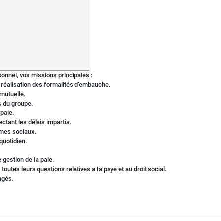
onnel, vos missions principales :
et réalisation des formalités d’embauche.
 mutuelle.
s du groupe.
 paie.
pectant les délais impartis.
smes sociaux.
quotidien.
 gestion de Ia paie.
 toutes leurs questions relatives a Ia paye et au droit social.
ngés.