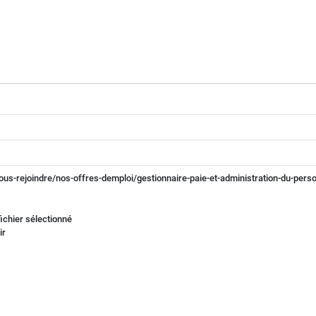
us-rejoindre/nos-offres-demploi/gestionnaire-paie-et-administration-du-perso
ichier sélectionné
ir