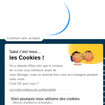
Annonce
Véhicule
Véhicule
Guadelo
Nos marq
Véhicule
Véhicule
Nos mar
Véhicule