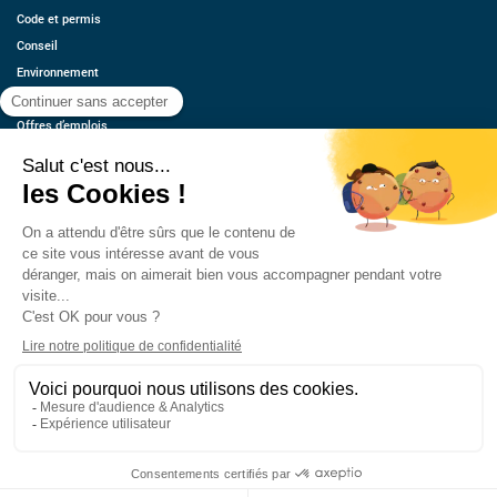
Code et permis
Conseil
Environnement
Économie
Offres d’emplois
Ressources
Contact
Qui sommes-nous ?
Estimez votre voiture
FAQ
Mentions légales
CGU
Retrouvez-nous
© 2026 oovango, Tous droits réservés