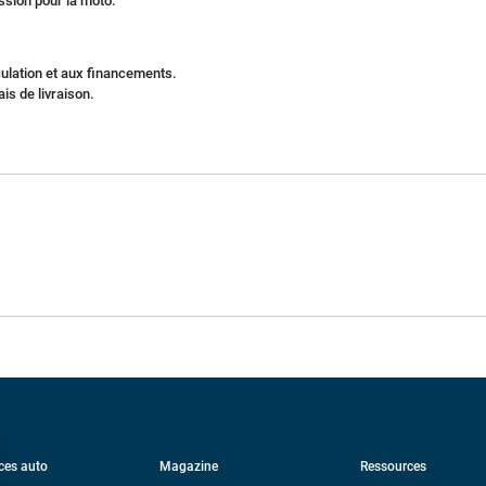
ssion pour la moto.
culation et aux financements.
is de livraison.
es auto
Magazine
Ressources