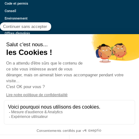
Code et permis
Conseil
Environnement
Économie
Offres d’emplois
Ressources
Contact
Qui sommes-nous ?
Estimez votre voiture
FAQ
Mentions légales
CGU
Retrouvez-nous
© 2026 oovango, Tous droits réservés