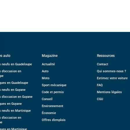
s auto
Magazine
Ressources
s neufs en Guadeloupe
Actualité
Contact
s d’occasion en
Auto
Qui sommes-nous ?
upe
Moto
Estimez votre voiture
ues en Guadeloupe
Sport mécanique
FAQ
s neufs en Guyane
Code et permis
Mentions légales
s d’occasion en Guyane
Conseil
CGU
ques en Guyane
Environnement
s neufs en Martinique
Économie
s d’occasion en
Offres d’emplois
ue
ues en Martinique