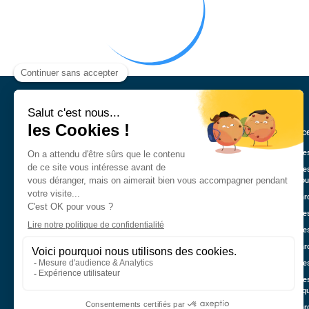
Annonce
Véhicule
Véhicule
Guadelo
Nos marq
Véhicule
Véhicule
Nos mar
Véhicule
Véhicule
Martiniq
Nos marq