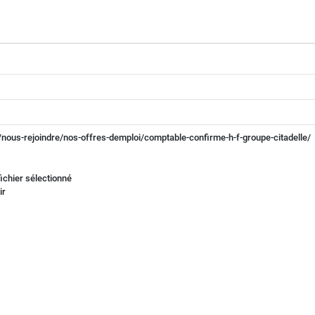
nous-rejoindre/nos-offres-demploi/comptable-confirme-h-f-groupe-citadelle/
ichier sélectionné
ir