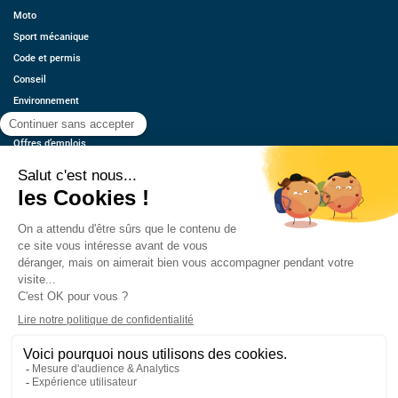
Moto
Sport mécanique
Code et permis
Conseil
Environnement
Économie
Offres d’emplois
Ressources
Contact
Qui sommes-nous ?
Estimez votre voiture
FAQ
Mentions légales
CGU
Retrouvez-nous