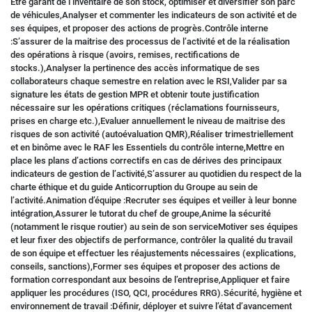
Etre garant de l’inventaire de son stock, optimiser et diversifier son parc
de véhicules,Analyser et commenter les indicateurs de son activité et de
ses équipes, et proposer des actions de progrès.Contrôle interne
:S’assurer de la maitrise des processus de l’activité et de la réalisation
des opérations à risque (avoirs, remises, rectifications de
stocks.),Analyser la pertinence des accès informatique de ses
collaborateurs chaque semestre en relation avec le RSI,Valider par sa
signature les états de gestion MPR et obtenir toute justification
nécessaire sur les opérations critiques (réclamations fournisseurs,
prises en charge etc.),Evaluer annuellement le niveau de maitrise des
risques de son activité (autoévaluation QMR),Réaliser trimestriellement
et en binôme avec le RAF les Essentiels du contrôle interne,Mettre en
place les plans d’actions correctifs en cas de dérives des principaux
indicateurs de gestion de l’activité,S’assurer au quotidien du respect de la
charte éthique et du guide Anticorruption du Groupe au sein de
l’activité.Animation d’équipe :Recruter ses équipes et veiller à leur bonne
intégration,Assurer le tutorat du chef de groupe,Anime la sécurité
(notamment le risque routier) au sein de son serviceMotiver ses équipes
et leur fixer des objectifs de performance, contrôler la qualité du travail
de son équipe et effectuer les réajustements nécessaires (explications,
conseils, sanctions),Former ses équipes et proposer des actions de
formation correspondant aux besoins de l’entreprise,Appliquer et faire
appliquer les procédures (ISO, QCI, procédures RRG).Sécurité, hygiène et
environnement de travail :Définir, déployer et suivre l’état d’avancement