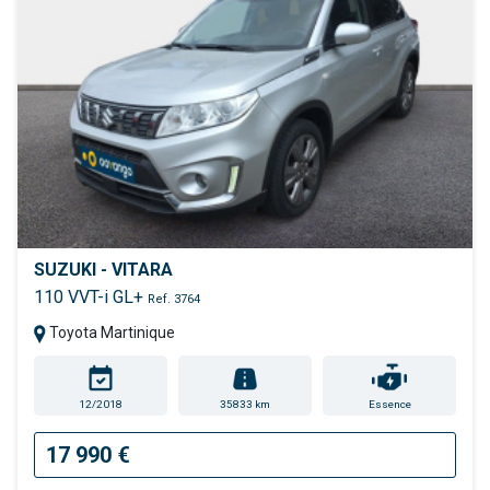
SUZUKI - VITARA
110 VVT-i GL+
Ref. 3764
Toyota Martinique
12/2018
35833 km
Essence
17 990 €