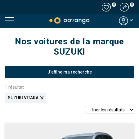
0
0
Modal country
Nos voitures de la marque
SUZUKI
J'affine ma recherche
1
résultat
close
SUZUKI VITARA