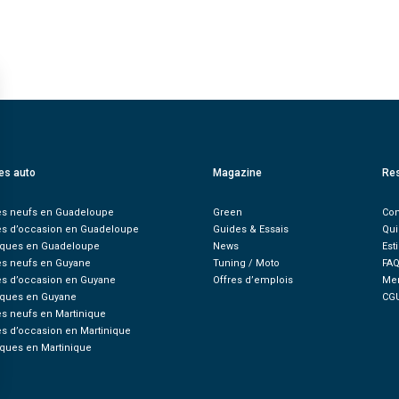
es auto
Magazine
Re
es neufs en Guadeloupe
Green
Con
es d’occasion en Guadeloupe
Guides & Essais
Qu
ques en Guadeloupe
News
Est
es neufs en Guyane
Tuning / Moto
FA
es d’occasion en Guyane
Offres d’emplois
Men
ques en Guyane
CG
s neufs en Martinique
s d’occasion en Martinique
ques en Martinique