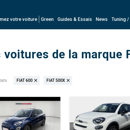
imez votre voiture
Green
Guides & Essais
News
Tuning /
 voitures de la marque
tats
close
close
FIAT 600
FIAT 500X