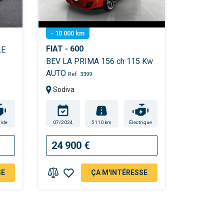
- 10 000 km
FIAT - 600
LE
BEV LA PRIMA 156 ch 115 Kw
AUTO
Ref. 3399
Sodiva
ide
07/2024
5110 km
Électrique
24 900 €
SE
ÇA M'INTÉRESSE