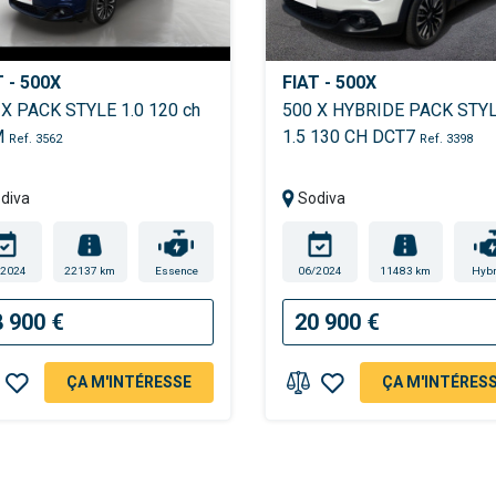
T - 500X
FIAT - 500X
 X PACK STYLE 1.0 120 ch
500 X HYBRIDE PACK STY
M
1.5 130 CH DCT7
Ref. 3562
Ref. 3398
diva
Sodiva
/2024
22137 km
Essence
06/2024
11483 km
Hybr
8 900 €
20 900 €
ÇA M'INTÉRESSE
ÇA M'INTÉRES