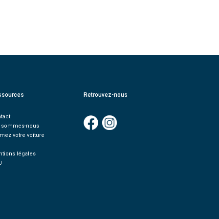
ssources
Retrouvez-nous
tact
i sommes-nous
imez votre voiture
Q
tions légales
U