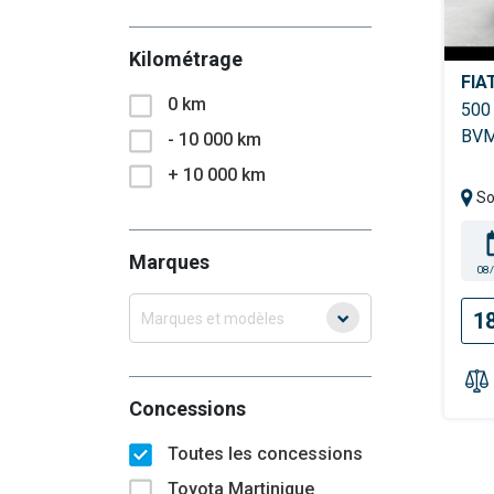
Kilométrage
FIA
0 km
500
BV
- 10 000 km
+ 10 000 km
So
Marques
08
1
Marques et modèles
Concessions
Toutes les concessions
Toyota Martinique