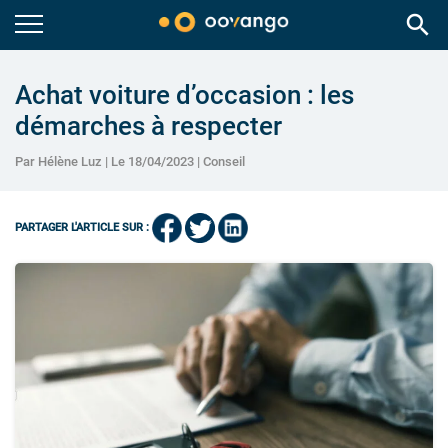
search
Achat voiture d’occasion : les
démarches à respecter
Par Hélène Luz | Le 18/04/2023 |
Conseil
PARTAGER L'ARTICLE SUR :