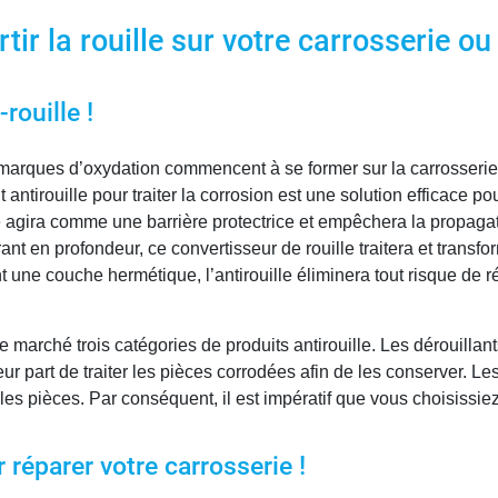
tir la rouille sur votre carrosserie ou
rouille !
s marques d’oxydation commencent à se former sur la carrosserie 
t antirouille pour traiter la corrosion est une solution efficace 
e agira comme une barrière protectrice et empêchera la propagat
ant en profondeur, ce convertisseur de rouille traitera et transfo
t une couche hermétique, l’antirouille éliminera tout risque de r
 marché trois catégories de produits antirouille. Les dérouillant
r part de traiter les pièces corrodées afin de les conserver. Les 
 les pièces. Par conséquent, il est impératif que vous choisissiez
r réparer votre carrosserie !