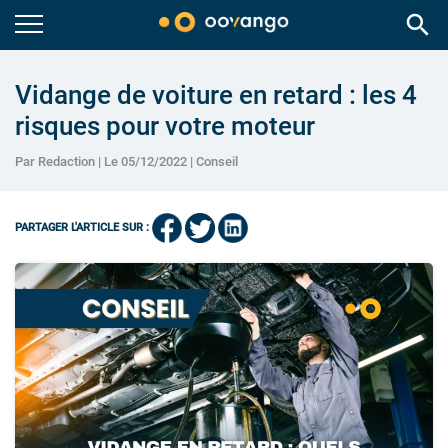
search
Vidange de voiture en retard : les 4
risques pour votre moteur
Par Redaction | Le 05/12/2022 |
Conseil
PARTAGER L'ARTICLE SUR :