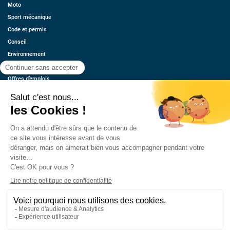
Moto
Sport mécanique
Code et permis
Conseil
Environnement
Économie
Offres d’emplois
Ressources
Contact
Qui sommes-nous ?
Estimez votre voiture
FAQ
Mentions légales
CGU
Retrouvez-nous