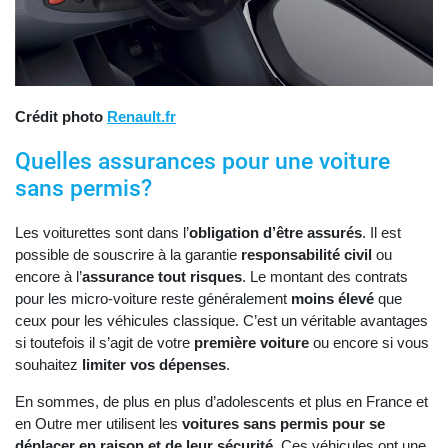
Crédit photo
Renault.fr
Quelles assurances pour une voiture
sans permis?
Les voiturettes sont dans l’
obligation d’être assurés
. Il est
possible de souscrire à la garantie
responsabilité civil
ou
encore à l’
assurance tout risques
. Le montant des contrats
pour les micro-voiture reste généralement
moins élevé
que
ceux pour les véhicules classique. C’est un véritable avantages
si toutefois il s’agit de votre
première voiture
ou encore si vous
souhaitez
limiter vos dépenses
.
En sommes, de plus en plus d’adolescents et plus en France et
en Outre mer utilisent les
voitures sans permis pour se
déplacer en raison et de leur sécurité
. Ces véhicules ont une