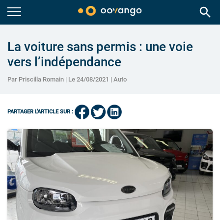
search
La voiture sans permis : une voie
vers l’indépendance
Par Priscilla Romain | Le 24/08/2021 |
Auto
PARTAGER L'ARTICLE SUR :