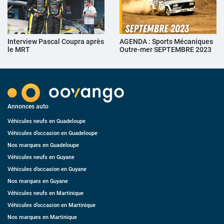
Interview Pascal Coupra après
AGENDA : Sports Mécaniques
le MRT
Outre-mer SEPTEMBRE 2023
Annonces auto
Véhicules neufs en Guadeloupe
Véhicules d’occasion en Guadeloupe
Nos marques en Guadeloupe
Véhicules neufs en Guyane
Véhicules d’occasion en Guyane
Nos marques en Guyane
Véhicules neufs en Martinique
Véhicules d’occasion en Martinique
Nos marques en Martinique