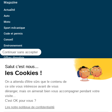
Magazine
Actualité
Auto
Moto
Sport mécanique
Code et permis
Conseil
Environnement
Économie
Offres d’emplois
Ressources
Contact
Qui sommes-nous ?
Estimez votre voiture
FAQ
Mentions légales
CGU
Retrouvez-nous