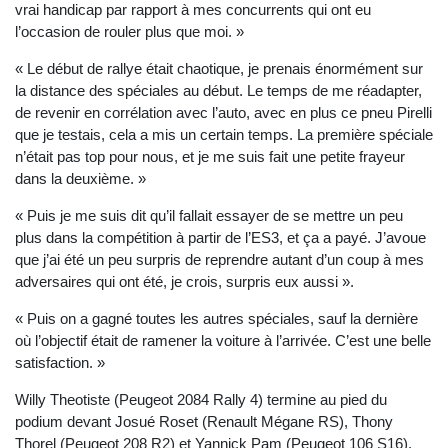
vrai handicap par rapport à mes concurrents qui ont eu
l’occasion de rouler plus que moi. »
« Le début de rallye était chaotique, je prenais énormément sur
la distance des spéciales au début. Le temps de me réadapter,
de revenir en corrélation avec l’auto, avec en plus ce pneu Pirelli
que je testais, cela a mis un certain temps. La première spéciale
n’était pas top pour nous, et je me suis fait une petite frayeur
dans la deuxième. »
« Puis je me suis dit qu’il fallait essayer de se mettre un peu
plus dans la compétition à partir de l’ES3, et ça a payé. J’avoue
que j’ai été un peu surpris de reprendre autant d’un coup à mes
adversaires qui ont été, je crois, surpris eux aussi ».
« Puis on a gagné toutes les autres spéciales, sauf la dernière
où l’objectif était de ramener la voiture à l’arrivée. C’est une belle
satisfaction. »
Willy Theotiste (Peugeot 2084 Rally 4) termine au pied du
podium devant Josué Roset (Renault Mégane RS), Thony
Thorel (Peugeot 208 R2) et Yannick Pam (Peugeot 106 S16).