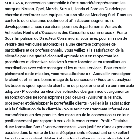
SOGUAVA, concession automobile à forte notoriété représentant les
marques Nissan, Opel, Mazda, Suzuki, Honda et Ford en Guadeloupe
cherche à renforcer ses équipes sur son site de Moudong Sud. Dans un
contexte de croissance soutenue et afin d'accompagner notre
développement, nous recrutons, pour nos départements Ventes de
Véhicules Neufs et d'Occasions des Conseillers commerciaux. Poste
Sous l'impulsion du Directeur Commercial, vous avez pour mission de
vendre des véhicules automobiles à une clientèle composée de
particuliers et de professionnels. Vous veillez à la satisfaction de la
clientèle par une qualité d'accueil optimale tout en respectant les
procédures et directives relatives à votre fonction et en travaillant en
coordination avec votre manager et les autres services. Pour réussir
pleinement cette mission, vous vous attachez à : - Accueillir, renseigner
le client et offrir une bonne image de la concession - Ecouter et analyser
les besoins spécifiques du client afin de proposer une offre commerciale
adaptée - Présenter au client les véhicules des gammes et argumenter
en fonction des besoins exprimés par celui-ci - Assurer la relance,
prospecter et développer le portefeuille clients - Veiller à la satisfaction
et à la fidélisation de la clientèle - Vous tenir constamment informé des
caractéristiques des produits des marques de la concession et de leur
positionnement par rapport à ceux de la concurrence. Profil : Titulaire
d'une formation Bac+2 vente/commerce, vous justifiez d'une expérience
acquise dans la vente de biens d'équipements nécessitant un excellent
taux de service client. Motivé (e) par les challenges, vous êtes doté (e)