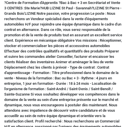
?Centre de Formation d'Apprentis ?Bac à Bac + 3 en Secrétariat et Vente
3 CENTRES :Ste Marie?HUB LIZINE St Paul - Savannah?LIZINE St Pierre -
Grands Bois'LIZINE Notre passion, votre progression Le poste : Nous
recherchons un Vendeur spécialisé dans la vente d'équipements
automobiles H/F pour rejoindre une équipe dynamique dans le cadre d'un
contrat en alternance. Dans ce rôle, vous serez responsable de la
promotion et de la vente de produits tout en assurant un excellent service
client. Expérience en mécanique obligatoire Vos missions : Réceptionner,
stocker et commercialiser les pièces et accessoires automobiles
Effectuer des contrôles qualitatifs et quantitatifs des produits Préparer
et suivre les commandes atelier Conseiller, facturer et encaisser les
clients Réaliser des inventaires Animer et aménager le lieu de vente
Déplacement chez les clients à prévoir - Type de contrat : Contrat
d'apprentissage - Formation : Titre professionnel dans le domaine de la
vente - Niveau de la formation : Bac ou Bac + 3 - Rythme : 4 jours en
entreprise, 1 jour en formation - Durée : 18 à 24 mois - Localisation de
l'organisme de formation : Saint-André / Saint-Denis / Saint-Benoît /
Sainte-Suzanne Si vous souhaitez développer vos compétences dans le
domaine de la vente au sein d'une entreprise présente sur le marché et
dynamique, nous vous encourageons à postuler dès maintenant. Nous
attendons avec impatience de découvrir votre candidature et de vous
accueillir au sein de notre équipe dynamique et orientée vers la
satisfaction client. Profil recherché : Nous recherchons un Commercial
H/F en alternance, passionné par l'univers des équipements automobiles.