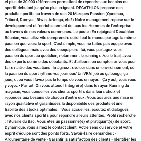
et plus de 30 000 références permettant de répondre aux besoins du
sportif débutant jusqu'au plus exigeant. DECATHLON propose des
produits sportifs au travers de ses 20 Marques Passion (Quechua,
Tribord, Domyos, Btwin, Artengo, etc?) Notre management repose sur le
développement et l'enrichissement de tous les Hommes de l'entreprise
au travers de nos valeurs communes. Le poste : En rejoignant Décathlon
Réunion, vous allez vite comprendre qu'ici tout le monde partage la même
passion que vous: le sport. C'est simple, vous ne faites pas équipe avec
des collègues mais avec des coéquipiers. Ici, vous partagez votre
passion du sport au quotidien, notamment le running et/ou le trail, avec
des experts comme des débutants. Et d'ailleurs, on compte sur vous pour
faire naître des vocations. Imaginez : évoluer dans un environnement, où
la passion du sport rythme vos journées' Un VRAI job où ça bouge, ça
joue, et où vous n'avez pas le temps de vous ennuyer. Ça y est, vous vous
y voyez - Parfait. On vous attend ! Intégré(e) dans le rayon Running du
magasin, vous conseillez vos clients sportifs dans leurs choix et
répondez aux besoins de chacun d'entre eux. Vous assurez une mise en
rayon qualitative et garantissez la disponibilité des produits et une
fiabilité des stocks optimales. Vous accueillez, écoutez et dialoguez
avec nos clients sportifs pour répondre à leurs attentes. Profil recherché
: Titulaire du Bac. Vous êtes un passionné(e) et pratiquant(e) de sport.
Dynamique, vous aimez le contact client. Votre sens du service et votre
esprit d'équipe sont des points forts. Savoir-faire demandés : -
Argumentaire de vente - Garantir la satisfaction des clients - Identifier les