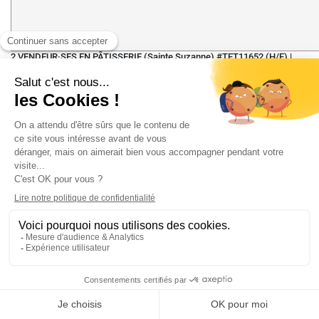
2 VENDEUR·SES EN PÂTISSERIE (Sainte Suzanne) #TET11652 (H/F)
|
Tetranergy Business School Réunion
Auto
Réunion
Publié il y a 57 ans
Tetranergy Business School propose des programmes en alternance
dans le domaine du management, du commerce, de la gestion, du
tourisme, de l'immobilier, ou encore du digital. Professionnalisants et
axés sur l'employabilité, nos programmes allient acquisition de
compétences solides et expérience de terrain. Nos programmes, tous
reconnus par l'État, se déroulent en alternance avec 1 jour par semaine
en centre de formation et 4 jours au sein de l'entreprise, plus quelques
périodes de regroupement (séminaires, conférences, révisions'). Ils te
permettront d'acquérir un diplôme tout en faisant tes preuves dans le
monde du travail. Le poste : - Tu es souriant·e et ton relationnel est
excellent ; - Tu es disponible, dynamique et motivé·e ; - Tu as le sens de
l'accueil ; - Tu as une excellente élocution ; - Tu possèdes le .
TETRANERGY Business School recherche, pour un de ses partenaires : 2
vendeur·ses en pâtisserie Tes missions : - Tu accueilleras, conseilleras
et serviras la clientèle ; - Tu prépareras les commandes ; - Tu géreras les