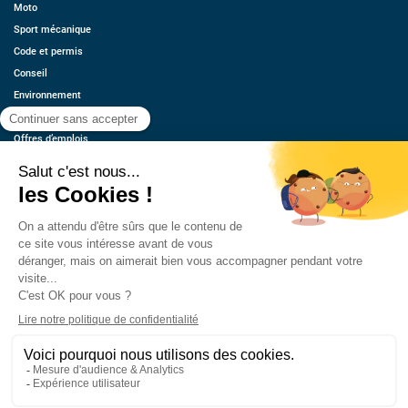
Moto
Sport mécanique
Code et permis
Conseil
Environnement
Économie
Offres d’emplois
Ressources
Contact
Qui sommes-nous ?
Estimez votre voiture
FAQ
Mentions légales
CGU
Retrouvez-nous