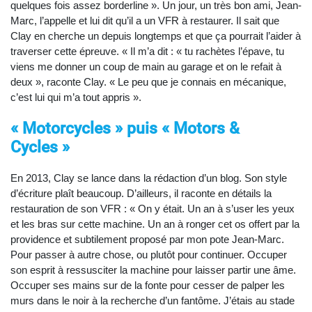
quelques fois assez borderline ». Un jour, un très bon ami, Jean-
Marc, l’appelle et lui dit qu’il a un VFR à restaurer. Il sait que
Clay en cherche un depuis longtemps et que ça pourrait l’aider à
traverser cette épreuve. « Il m’a dit : « tu rachètes l’épave, tu
viens me donner un coup de main au garage et on le refait à
deux », raconte Clay. « Le peu que je connais en mécanique,
c’est lui qui m’a tout appris ».
« Motorcycles » puis « Motors &
Cycles »
En 2013, Clay se lance dans la rédaction d’un blog. Son style
d’écriture plaît beaucoup. D’ailleurs, il raconte en détails la
restauration de son VFR : « On y était. Un an à s’user les yeux
et les bras sur cette machine. Un an à ronger cet os offert par la
providence et subtilement proposé par mon pote Jean-Marc.
Pour passer à autre chose, ou plutôt pour continuer. Occuper
son esprit à ressusciter la machine pour laisser partir une âme.
Occuper ses mains sur de la fonte pour cesser de palper les
murs dans le noir à la recherche d’un fantôme. J’étais au stade