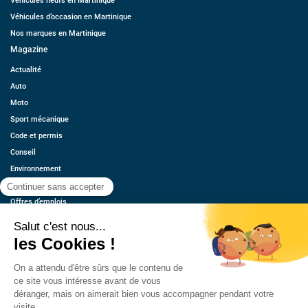
Véhicules neufs en Martinique
Véhicules d’occasion en Martinique
Nos marques en Martinique
Magazine
Actualité
Auto
Moto
Sport mécanique
Code et permis
Conseil
Environnement
Économie
Offres d’emplois
Ressources
Contact
Qui sommes-nous ?
Estimez votre voiture
FAQ
Mentions légales